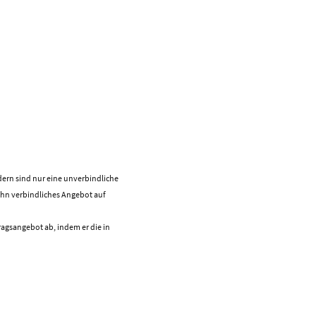
dern sind nur eine unverbindliche
 ihn verbindliches Angebot auf
ragsangebot ab, indem er die in