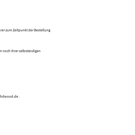
rer zum Zeitpunkt der Bestellung
en noch ihrer selbständigen
schdwood.de .