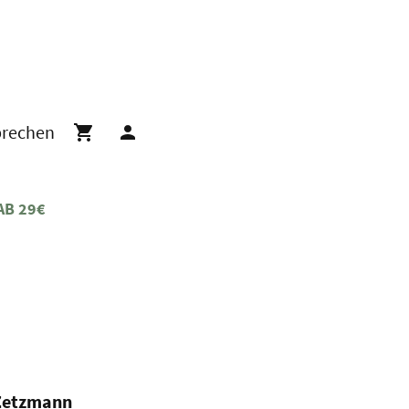
prechen
AB 29€
 Zetzmann