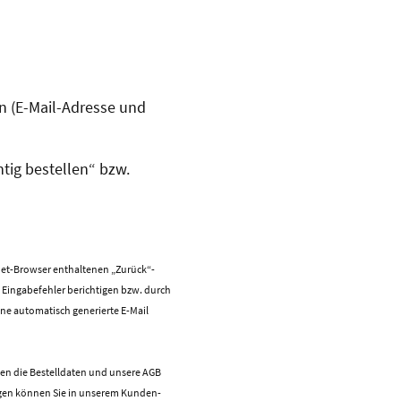
n (E-Mail-Adresse und
tig bestellen“ bzw.
net-Browser enthaltenen „Zurück“-
 Eingabefehler berichtigen bzw. durch
ne automatisch generierte E-Mail
nen die Bestelldaten und unsere AGB
ngen können Sie in unserem Kunden-