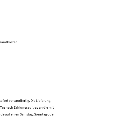
rsandkosten.
ofort versandfertig. Die Lieferung
m Tag nach Zahlungsauftrag an die mit
ende auf einen Samstag, Sonntag oder