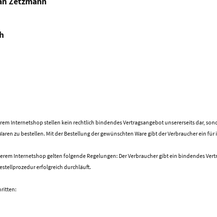
an Zetzmann
h
erem Internetshop stellen kein rechtlich bindendes Vertragsangebot unsererseits dar, son
ren zu bestellen. Mit der Bestellung der gewünschten Ware gibt der Verbraucher ein für
nserem Internetshop gelten folgende Regelungen: Der Verbraucher gibt ein bindendes Vert
tellprozedur erfolgreich durchläuft.
ritten: