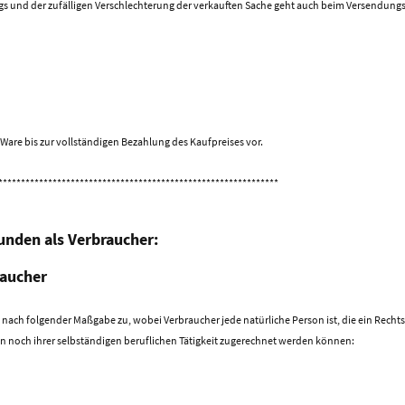
ngs und der zufälligen Verschlechterung der verkauften Sache geht auch beim Versendung
Ware bis zur vollständigen Bezahlung des Kaufpreises vor.
**************************************************************
unden als Verbraucher:
raucher
 nach folgender Maßgabe zu, wobei Verbraucher jede natürliche Person ist, die ein Rechts
 noch ihrer selbständigen beruflichen Tätigkeit zugerechnet werden können: