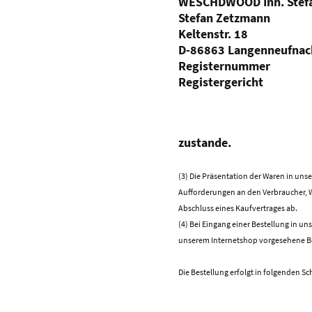
WESCHDWOOD Inh. Stef
Stefan Zetzmann
Keltenstr. 18
D-86863 Langenneufnac
Registernummer
Registergericht
zustande.
(3) Die Präsentation der Waren in uns
Aufforderungen an den Verbraucher, Wa
Abschluss eines Kaufvertrages ab.
(4) Bei Eingang einer Bestellung in u
unserem Internetshop vorgesehene Bes
Die Bestellung erfolgt in folgenden Sch