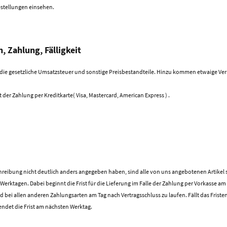
estellungen einsehen.
, Zahlung, Fälligkeit
 die gesetzliche Umsatzsteuer und sonstige Preisbestandteile. Hinzu kommen etwaige Ve
t der Zahlung per Kreditkarte( Visa, Mastercard, American Express ) .
chreibung nicht deutlich anders angegeben haben, sind alle von uns angebotenen Artikel s
 Werktagen. Dabei beginnt die Frist für die Lieferung im Falle der Zahlung per Vorkasse a
bei allen anderen Zahlungsarten am Tag nach Vertragsschluss zu laufen. Fällt das Frist
 endet die Frist am nächsten Werktag.