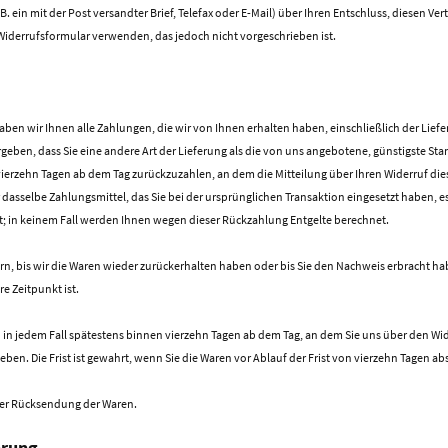
B. ein mit der Post versandter Brief, Telefax oder E-Mail) über Ihren Entschluss, diesen Ver
iderrufsformular verwenden, das jedoch nicht vorgeschrieben ist.
aben wir Ihnen alle Zahlungen, die wir von Ihnen erhalten haben, einschließlich der Lie
ergeben, dass Sie eine andere Art der Lieferung als die von uns angebotene, günstigste S
erzehn Tagen ab dem Tag zurückzuzahlen, an dem die Mitteilung über Ihren Widerruf dies
asselbe Zahlungsmittel, das Sie bei der ursprünglichen Transaktion eingesetzt haben, e
t; in keinem Fall werden Ihnen wegen dieser Rückzahlung Entgelte berechnet.
n, bis wir die Waren wieder zurückerhalten haben oder bis Sie den Nachweis erbracht ha
e Zeitpunkt ist.
in jedem Fall spätestens binnen vierzehn Tagen ab dem Tag, an dem Sie uns über den Wide
en. Die Frist ist gewahrt, wenn Sie die Waren vor Ablauf der Frist von vierzehn Tagen a
der Rücksendung der Waren.
hrung