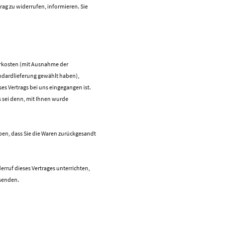
trag zu widerrufen, informieren. Sie
ferkosten (mit Ausnahme der
tandardlieferung gewählt haben),
es Vertrags bei uns eingegangen ist.
s sei denn, mit Ihnen wurde
ben, dass Sie die Waren zurückgesandt
rruf dieses Vertrages unterrichten,
bsenden.