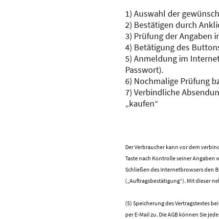
1) Auswahl der gewünsc
2) Bestätigen durch Ankl
3) Prüfung der Angaben 
4) Betätigung des Button
5) Anmeldung im Interne
Passwort).
6) Nochmalige Prüfung bz
7) Verbindliche Absendun
„kaufen“
Der Verbraucher kann vor dem verbin
Taste nach Kontrolle seiner Angaben 
Schließen des Internetbrowsers den B
(„Auftragsbestätigung“). Mit dieser n
(5) Speicherung des Vertragstextes be
per E-Mail zu. Die AGB können Sie j