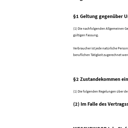
§1 Geltung gegenüber U
(1) Die nachfolgenden Allgemeinen Ge
gültigen Fassung.
Verbraucher ist jede natürliche Perso
beruflichen Tätigkeit zugerechnet we
§2 Zustandekommen eine
(1) Die folgenden Regelungen über d
(2) Im Falle des Vertrag