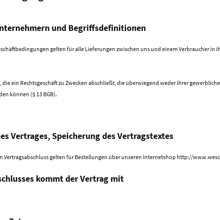
nternehmern und Begriffsdefinitionen
schäftbedingungen gelten für alle Lieferungen zwischen uns und einem Verbraucher in ih
n, die ein Rechtsgeschäft zu Zwecken abschließt, die überwiegend weder ihrer gewerblich
rden können (§ 13 BGB).
s Vertrages, Speicherung des Vertragstextes
en Vertragsabschluss gelten für Bestellungen über unseren Internetshop http://www.we
sschlusses kommt der Vertrag mit