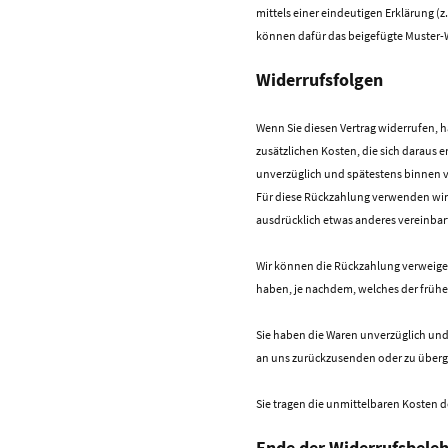
mittels einer eindeutigen Erklärung (z.
können dafür das beigefügte Muster-W
Widerrufsfolgen
Wenn Sie diesen Vertrag widerrufen, h
zusätzlichen Kosten, die sich daraus 
unverzüglich und spätestens binnen vi
Für diese Rückzahlung verwenden wir d
ausdrücklich etwas anderes vereinbar
Wir können die Rückzahlung verweiger
haben, je nachdem, welches der früher
Sie haben die Waren unverzüglich und 
an uns zurückzusenden oder zu übergeb
Sie tragen die unmittelbaren Kosten 
Ende der Widerrufsbele